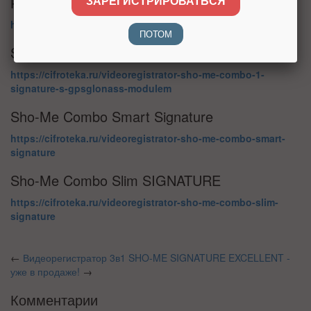
Радар - детектор Sho-Me G-800 Signature
ЗАРЕГИСТРИРОВАТЬСЯ
https://cifroteka.ru/radar---detektor-sho-me-g-800-signature
ПОТОМ
Sho-Me Combo №1 SIGNATURE
https://cifroteka.ru/videoregistrator-sho-me-combo-1-
signature-s-gpsglonass-modulem
Sho-Me Combo Smart Signature
https://cifroteka.ru/videoregistrator-sho-me-combo-smart-
signature
Sho-Me Combo Slim SIGNATURE
https://cifroteka.ru/videoregistrator-sho-me-combo-slim-
signature
←
Видеорегистратор 3в1
SHO-ME SIGNATURE EXCELLENT -
уже в продаже!
→
Комментарии