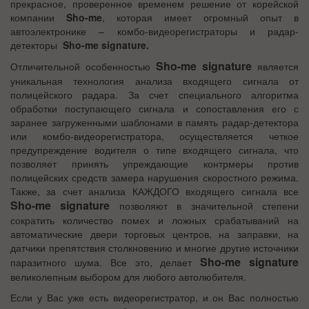
прекрасное, проверенное временем решение от корейской
компании
S
ho-me
, которая имеет огромный опыт в
автоэлектронике – комбо-видеорегистраторы и радар-
детекторы
S
ho-me signature.
S
ho-me signature
Отличительной особенностью
является
уникальная технология анализа входящего сигнала от
полицейского радара. За счет специального алгоритма
обработки поступающего сигнала и сопоставления его с
заранее загруженными шаблонами в память радар-детектора
или комбо-видеорегистратора, осуществляется четкое
предупреждение водителя о типе входящего сигнала, что
позволяет принять упреждающие контрмеры против
полицейских средств замера нарушения скоростного режима.
Также, за счет анализа КАЖДОГО входящего сигнала все
S
ho-me signature
позволяют в значительной степени
сократить количество помех и ложных срабатываний на
автоматические двери торговых центров, на заправки, на
датчики препятствия столкновению и многие другие источники
S
ho-me signature
паразитного шума. Все это, делает
великолепным выбором для любого автолюбителя.
Если у Вас уже есть видеорегистратор, и он Вас полностью