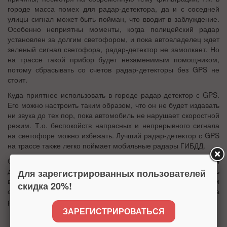
городе масса помех для радар-детектора, да и с соседней
улицы сигнал может быть пойман, что вводит в заблуждение.
Особенно неприятны моменты, когда полицейский радар
установлен за долгим светофором, и пока автовладелец ждет
зеленый сигнал светофора, радар-детектор не замолкает. Но
на трассе такой прибор будет незаменимым помощником,
потому сбрасывать со счетов радар-детекторы без GPS не
стоит.
Куда приятнее использовать в городе радар-детектор с GPS.
Его можно настроить таким образом, что он не будет издавать
ни звука до тех пор, пока автомобиль не нарушает скоростной
режим. Т.о. беспокойств напрасных и непрерывного сигнала
на светофоре можно избежать. Лучший радар-детектор с GPS
на трассе также легко поймает мобильные радары ГИБДД.
Очень надеемся, что наши советы помогут выбрать Вам
действительно лучший радар-детектор. Если остались
Для зарегистрированных пользователей
вопросы, звоните, мы будем рады. В заключении приводим
скидка 20%!
список моделей, которые хорошо зарекомендовали себя на
рынке и соответствуют самым высоким стандартам качества:
ЗАРЕГИСТРИРОВАТЬСЯ
Sho-Me G-800 Signature