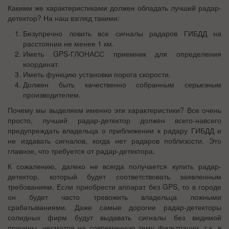
Какими же характеристиками должен обладать лучший радар-
детектор? На наш взгляд такими:
Безупречно ловить все сигналы радаров ГИБДД на
расстоянии не менее 1 км.
Иметь GPS-ГЛОНАСС приемник для определения
координат.
Иметь функцию установки порога скорости.
Должен быть качественно собранным серьезным
производителем.
Почему мы выделяем именно эти характеристики? Все очень
просто, лучший радар-детектор должен всего-навсего
предупреждать владельца о приближении к радару ГИБДД и
не издавать сигналов, когда нет радаров поблизости. Это
главное, что требуется от радар-детектора.
К сожалению, далеко не всегда получается купить радар-
детектор, который будет соответствовать заявленным
требованиям. Если приобрести аппарат без GPS, то в городе
он будет часто тревожить владельца ложными
срабатываниями. Даже самые дорогие радар-детекторы
солидных фирм будут выдавать сигналы без видимой
причины, несмотря на современную тему фильтрации, т.к. в