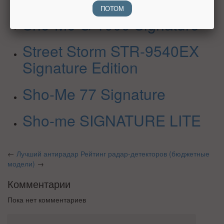
ПОТОМ
Sho-Me G-1000 Signature
Street Storm STR-9540EX
Signature Edition
Sho-Me 77 Signature
Sho-me SIGNATURE LITE
←
Лучший антирадар
Рейтинг радар-детекторов (бюджетные
модели)
→
Комментарии
Пока нет комментариев