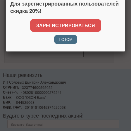
Для зарегистрированных пользователей
скидка 20%!
Настоящим подтверждаю, что я ознакомлен и согласен
с
условиями
политики конфиденциальности.
ЗАРЕГИСТРИРОВАТЬСЯ
Узнать больше
Число
ПОТОМ
Наши реквизиты
ИП Соловых Дмитрий Александрович
ОГРНИП:
323774600595052
Счёт (₽):
40802810000000275241
Банк:
ООО "ОЗОН Банк"
БИК:
044525068
Корр. счёт:
30101810645374525068
Будьте в курсе последних акций!