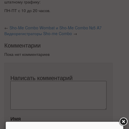
штатному графику:
ПН-ПТ с 10 до 20 часов.
←
Sho-Me Combo Wombat и Sho-Me Combo №5 A7
Видеорегистраторы Sho-me Combo
→
Комментарии
Пока нет комментариев
Написать комментарий
Имя