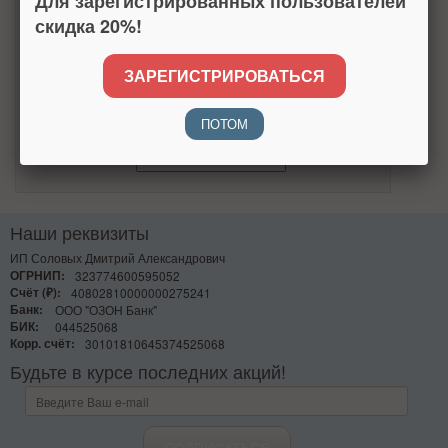
Для зарегистрированных пользователей
скидка 20%!
Настоящим подтверждаю, что я ознакомлен и согласен
с
условиями
политики конфиденциальности.
Узнать больше
ЗАРЕГИСТРИРОВАТЬСЯ
Число
ПОТОМ
Наши реквизиты
ИП Соловых Дмитрий Александрович
ОГРНИП:
323774600595052
Счёт (₽):
40802810000000275241
Банк:
ООО "ОЗОН Банк"
БИК:
044525068
Корр. счёт:
30101810645374525068
Будьте в курсе последних акций!